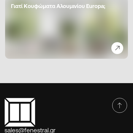
Γιατί Κουφώματα Αλουμινίου Europa;
sales@fenestral.gr