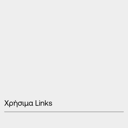
5 χρόνια εγγύηση
για τους υαλοπίνακές της
(θόλωση, υδρατμούς)
5 χρόνια εγγύηση
για την καλή λειτουργία
των κουφωμάτων
5 χρόνια εγγύηση
για τους ηλεκτρικούς
κινητήρες των ρολών
5 χρόνια
για τις συρόμενες χωνευτές και
επάλληλες σίτες
2 Χρόνια εγγύηση
για όλες τις σήτες
οριζόντιας και κάθετης κίνησης (Europa)
Χρήσιμα Links