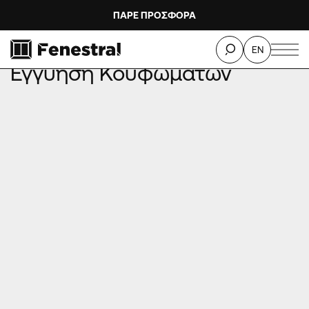
ΠΑΡΕ ΠΡΟΣΦΟΡΑ
ΑΡΧΙΚΗ
ΕΓΓΥΗΣΗ ΚΟΥΦΩΜΑΤΩΝ
EN
Εγγύηση Κουφωμάτων
GOLD
Europa Club
κουφωμάτων αλουμινίου
Europa,