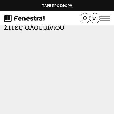
ΠΑΡΕ ΠΡΟΣΦΟΡΑ
ΑΡΧΙΚΗ
ΠΡΟΙΟΝΤΑ
ΣΙΤΕΣ ΑΛΟΥΜΙΝΙΟΥ
EN
Σίτες αλουμινίου
Ηλεκτρικές σήτες
πραγματικές φωτογραφίες
μέγιστες διαστάσεις
κατεβάστε
οδηγίες συντήρησης ή το
ενημερωτικό κατάλογο