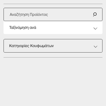
Ταξiνόμηση ανά
Κατηγορίες Κουφωμάτων
Κατηγορίες Προϊόντων
Ρολά Αλουμινίου
Παντζούρια Αλουμινίου
Σίτες αλουμινίου