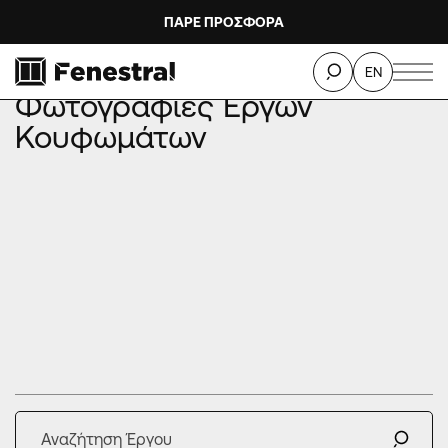
ΠΑΡΕ ΠΡΟΣΦΟΡΑ
ΑΡΧΙΚΗ
ΕΡΓΑ
ΦΩΤΟΓΡΑΦΙΕΣ ΕΡΓΩΝ ΚΟΥΦΩΜΑΤΩΝ
EN
Φωτογραφίες Έργων
Κουφωμάτων
πραγματικές
τα φίλτρα
χρώμα
σειρά
χρησιμοποιήστε το APP
συνδυάστε το χρώμα των παραθύρων σας σε
σχέση με το χρώμα των τοίχων σας.