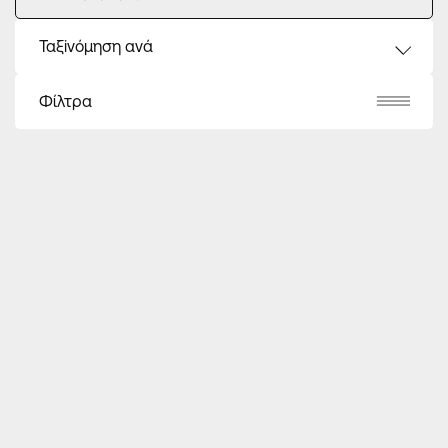
Ταξiνόμηση ανά
Φίλτρα