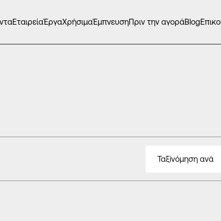
ντα
Εταιρεία
Έργα
Χρήσιμα
Έμπνευση
Πριν την αγορά
Blog
Επικο
Ταξiνόμηση ανά