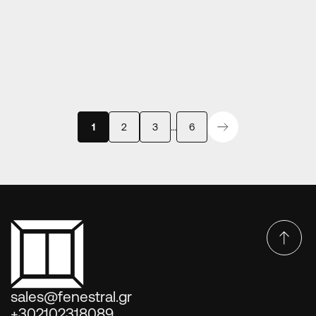
ΠΌΡΤΕΣ ΚΟΥΖΊΝΑΣ
Πόρτα κουζίνας σχέδιο 28
1
2
3
…
6
sales@fenestral.gr
+302102318089