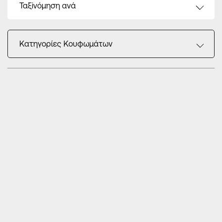
Ταξiνόμηση ανά
Κατηγορίες Κουφωμάτων
Κατηγορίες Προϊόντων
Ρολά Αλουμινίου
Παντζούρια Αλουμινίου
Σίτες αλουμινίου
Κουφώματα Αλουμινίου
Aluminum entrance doors