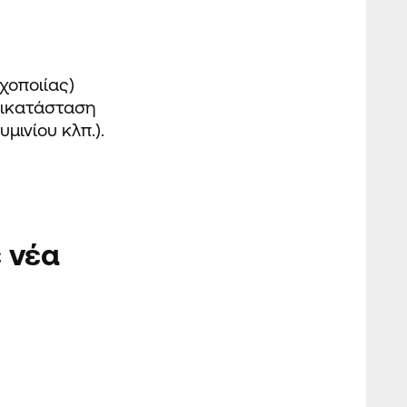
χοποιίας)
τικατάσταση
υμινίου
κλπ.).
 νέα