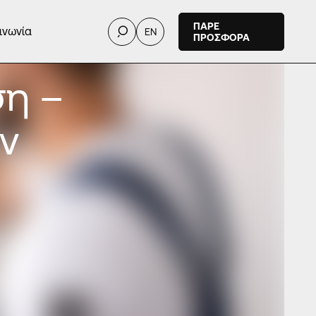
ΠΑΡΕ
ινωνία
EN
ΠΡΟΣΦΟΡΑ
ση –
ν