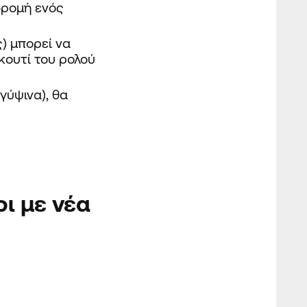
δρομή ενός
) μπορεί να
κουτί του ρολού
γύψινα), θα
ρι
με νέα