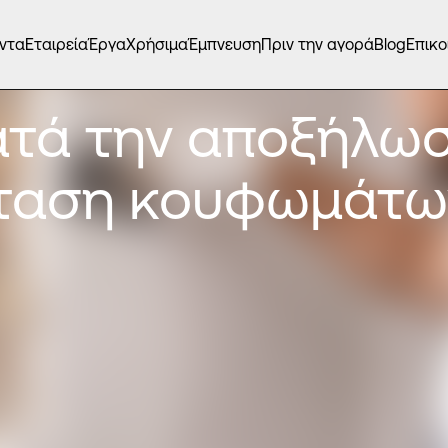
ντα
Εταιρεία
Έργα
Χρήσιμα
Έμπνευση
Πριν την αγορά
Blog
Επικο
ατά την αποξήλω
σταση κουφωμάτω