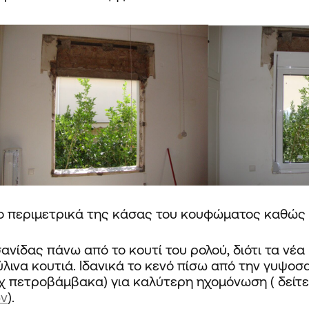
μο περιμετρικά της κάσας του κουφώματος καθώς
νίδας πάνω από το κουτί του ρολού, διότι τα νέα 
ύλινα κουτιά. Ιδανικά το κενό πίσω από την γυψο
πχ πετροβάμβακα) για καλύτερη ηχομόνωση ( δείτ
ών
).