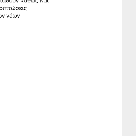
σταθούν καθώς και
εριπτώσεις
ων νέων