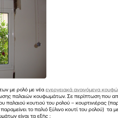
των
με ρολό
με νέα
ενεργειακά ανοιγόμενα κουφώ
λωσης παλαιών κουφωμάτων. Σε περίπτωση που απ
 παλαιού κουτιού του ρολού – κουρτινιέρας (π
 παραμείνει το παλιό ξύλινο κουτί του ρολού) τα 
άτων είναι τα εξής :