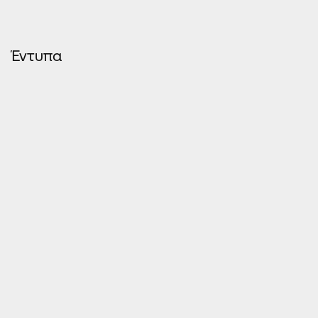
Έντυπα
ΤΕΧΝΙΚΌΣ ΚΑΤΆΛΟΓΟΣ EOS- 5500
EUROPA 5500 ΘΕΡΜΟΔΙΑΚΟΠΗ
ΧΡΩΜΑΤΟΛΌΓΙΟ ΚΟΥΦΩΜΆΤΩΝ ΑΛΟΥΜΙΝΊΟΥ EUROPA
ΔΙΑΦΗΜΙΣΤΙΚΌ ΈΝΤΥΠΟ 5500