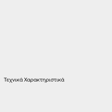
ηλεκτροστατικής βαφής.
IFT Rosenheim / ΑΑΜΑ: Πιστοποίηση
κουφώματος σε αεροδιαπερατότητα,
υδατοστεγανότητα και αντοχή σε ανεμοπίεση.
DTI: Πιστοποίηση θερμοπερατότητας
πλαισίου.
ΑΠΘ: Πιστοποίηση δείκτη ηχομείωσης.
Roto (Παγκόσμιο τεχνολογικό κέντρο):
Αντιδιαρρηκτική πιστοποίηση RC3
Τεχνικά Χαρακτηριστικά