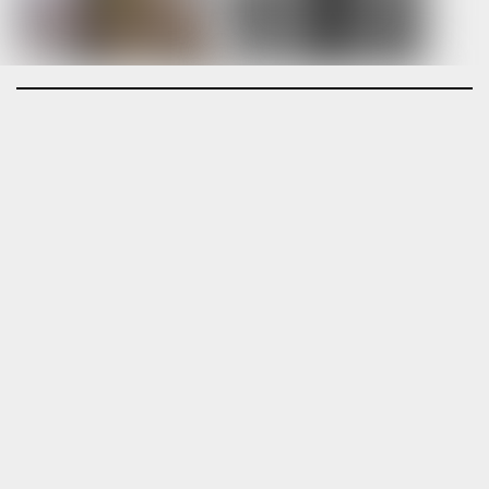
Τιμές Κουφωμάτων – Οn Line κοστολόγηση