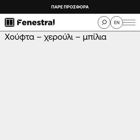
ΠΑΡΕ ΠΡΟΣΦΟΡΑ
ΑΡΧΙΚΉ
/
ΠΡΟΪΌΝΤΑ
/
ΜΗΧΑΝΙΣΜΟΊ ΚΟΥΦΩΜΆΤΩΝ
/
EN
Χούφτα – χερούλι – μπίλια
Χούφτα – χερούλι – μπίλια