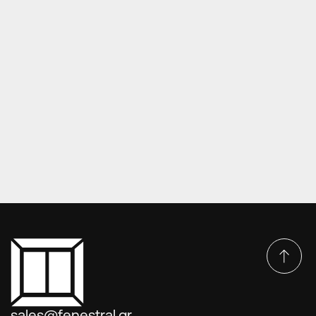
ΜΗΧΑΝΙΣΜΟΊ ΚΟΥΦΩΜΆΤΩΝ
Κλειδαριές συρόμενων πολλαπλών σημείων
sales@fenestral.gr