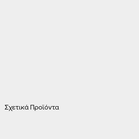
Τιμές Κουφωμάτων – Οn Line κοστολόγηση
Σχετικά Προϊόντα