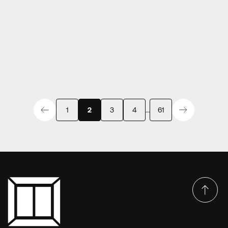
ΠΌΡΤΕΣ ΕΙΣΌΔΟΥ ΑΛΟΥΜΙΝΊΟΥ
Συνεπίπεδες πόρτες Europa EDS 60 Hybrid AD-
57-1185
1
2
3
4
…
61