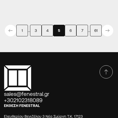
1
…
3
4
5
6
7
…
61
sales@fenestral.gr
+302102318089
ΕΚΘΕΣΗ FENESTRAL
Ελευθερίου Βενιζέλου 3 Νέα Σμύρνη Τ.Κ. 17123