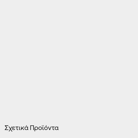
Τιμές Κουφωμάτων – Οn Line κοστολόγηση
Σχετικά Προϊόντα