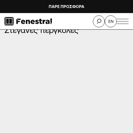
ΠΑΡΕ ΠΡΟΣΦΟΡΑ
ΑΡΧΙΚΉ
/
ΠΡΟΪΌΝΤΑ
/
ΠΈΡΓΚΟΛΕΣ ΑΛΟΥΜΙΝΊΟΥ
/
Στεγανές πέργκολες
EN
Στεγανές πέργκολες