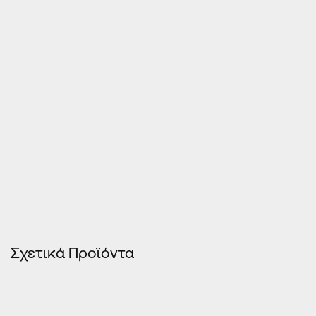
Τιμές Κουφωμάτων – Οn Line κοστολόγηση
Σχετικά Προϊόντα