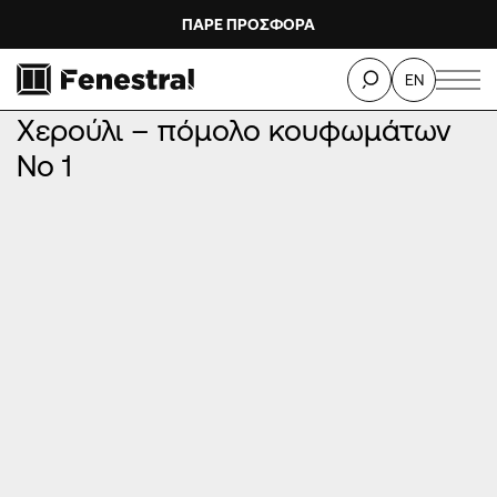
ΠΑΡΕ ΠΡΟΣΦΟΡΑ
ΑΡΧΙΚΉ
/
ΠΡΟΪΌΝΤΑ
/
ΠΌΜΟΛΑ ΚΟΥΦΩΜΆΤΩΝ – ΧΕΡΟΎΛΙΑ
/
EN
Χερούλι – πόμολο κουφωμάτων Νο 1
Χερούλι – πόμολο κουφωμάτων
Νο 1