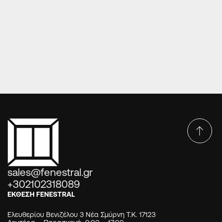
ΠΌΡΤΕΣ ΕΙΣΌΔΟΥ ΑΛΟΥΜΙΝΊΟΥ
ΠΟΡΤΑ ΕΙΣΟΔΟΥ ΑΛΟΥΜΙΝΙΟΥ E870
sales@fenestral.gr
+302102318089
ΕΚΘΕΣΗ FENESTRAL
Ελευθερίου Βενιζέλου 3 Νέα Σμύρνη Τ.Κ. 17123