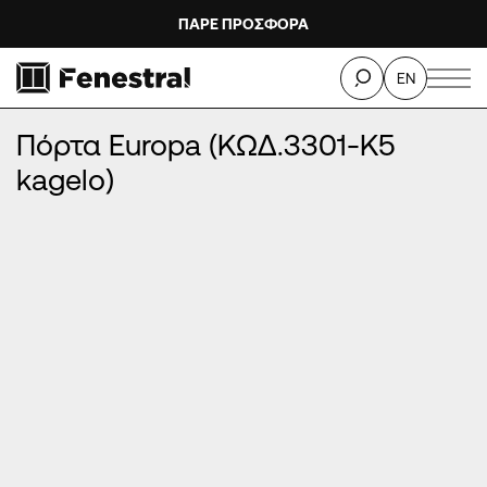
ΠΑΡΕ ΠΡΟΣΦΟΡΑ
ΑΡΧΙΚΉ
/
ΠΡΟΪΌΝΤΑ
/
ΠΌΡΤΕΣ ΕΙΣΌΔΟΥ ΑΛΟΥΜΙΝΊΟΥ
/
EN
ΠΑΡΑΔΟΣΙΑΚΈΣ ΠΌΡΤΕΣ ΕΙΣΌΔΟΥ
/
Πόρτα Europa (ΚΩΔ.3301-K5 kagelo)
Πόρτα Europa (ΚΩΔ.3301-K5
kagelo)