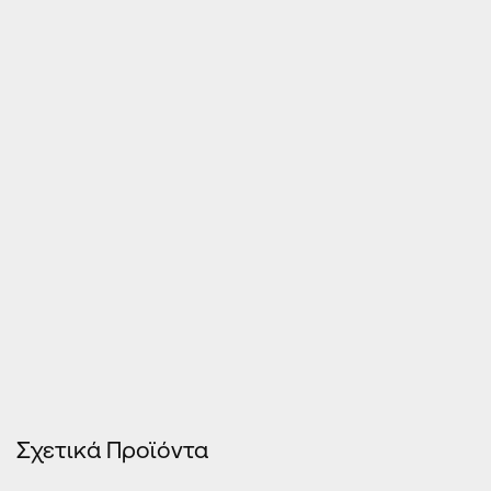
Τιμές Κουφωμάτων – Οn Line κοστολόγηση
Σχετικά Προϊόντα