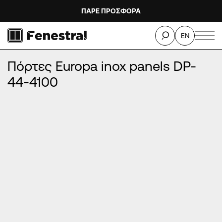
ΠΑΡΕ ΠΡΟΣΦΟΡΑ
ΑΡΧΙΚΉ
/
ΠΡΟΪΌΝΤΑ
/
ΠΌΡΤΕΣ ΕΙΣΌΔΟΥ ΑΛΟΥΜΙΝΊΟΥ
/
EN
ΠΌΡΤΕΣ EUROPA INOX PANELS
/
Πόρτες Europa inox panels DP-44-4100
Πόρτες Europa inox panels DP-
44-4100