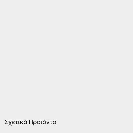
Τιμές Κουφωμάτων – Οn Line κοστολόγηση
Σχετικά Προϊόντα