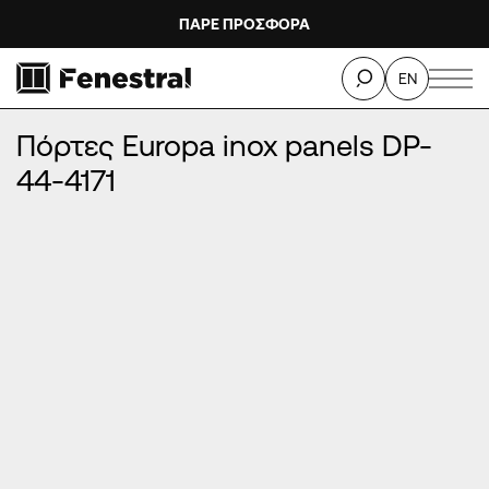
ΠΑΡΕ ΠΡΟΣΦΟΡΑ
ΑΡΧΙΚΉ
/
ΠΡΟΪΌΝΤΑ
/
ΠΌΡΤΕΣ ΕΙΣΌΔΟΥ ΑΛΟΥΜΙΝΊΟΥ
/
EN
ΠΌΡΤΕΣ EUROPA INOX PANELS
/
Πόρτες Europa inox panels DP-44-4171
Πόρτες Europa inox panels DP-
44-4171