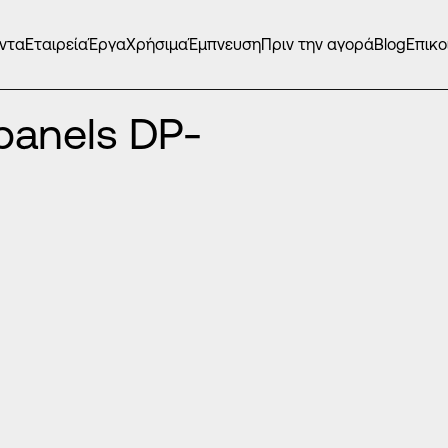
ντα
Εταιρεία
Έργα
Χρήσιμα
Έμπνευση
Πριν την αγορά
Blog
Επικο
ΤΕΣ EUROPA INOX PANELS
/
panels DP-