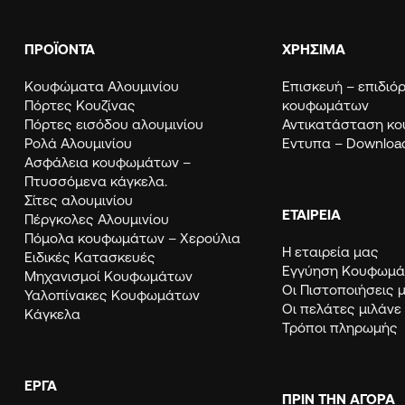
ΠΡΟΪΟΝΤΑ
ΧΡΗΣΙΜΑ
Κουφώματα Αλουμινίου
Eπισκευή – επιδι
Πόρτες Κουζίνας
κουφωμάτων
Πόρτες εισόδου αλουμινίου
Αντικατάσταση κ
Ρολά Αλουμινίου
Εντυπα – Downloa
Ασφάλεια κουφωμάτων –
Πτυσσόμενα κάγκελα.
Σίτες αλουμινίου
ΕΤΑΙΡΕΙΑ
Πέργκολες Αλουμινίου
Πόμολα κουφωμάτων – Χερούλια
Η εταιρεία μας
Ειδικές Κατασκευές
Εγγύηση Κουφω
Μηχανισμοί Κουφωμάτων
Οι Πιστοποιήσεις 
Υαλοπίνακες Κουφωμάτων
Οι πελάτες μιλάνε
Κάγκελα
Τρόποι πληρωμής
ΈΡΓΑ
ΠΡΙΝ ΤΗΝ ΑΓΟΡΑ