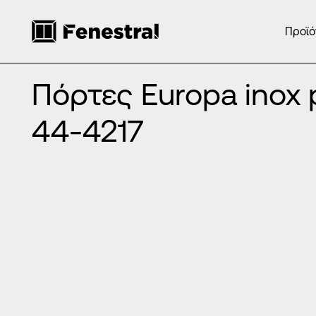
Προϊό
ΑΡΧΙΚΉ
/
ΠΡΟΪΌΝΤΑ
/
ΠΌΡΤΕΣ ΕΙΣΌΔΟΥ ΑΛΟΥΜΙΝΊΟΥ
/
ΠΌΡ
Πόρτες Europa inox panels DP-44-4217
Πόρτες Europa inox 
44-4217