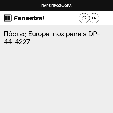
ΠΑΡΕ ΠΡΟΣΦΟΡΑ
ΑΡΧΙΚΉ
/
ΠΡΟΪΌΝΤΑ
/
ΠΌΡΤΕΣ ΕΙΣΌΔΟΥ ΑΛΟΥΜΙΝΊΟΥ
/
EN
ΠΌΡΤΕΣ EUROPA INOX PANELS
/
Πόρτες Europa inox panels DP-44-4227
Πόρτες Europa inox panels DP-
44-4227