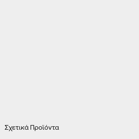
Τιμές Κουφωμάτων – Οn Line κοστολόγηση
Σχετικά Προϊόντα