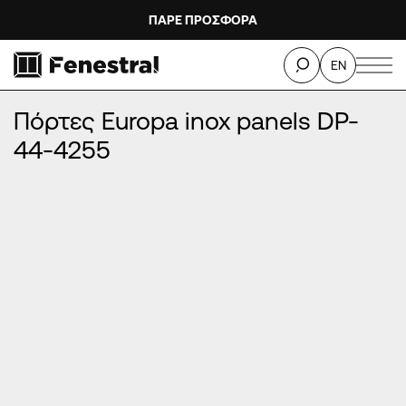
ΠΑΡΕ ΠΡΟΣΦΟΡΑ
ΑΡΧΙΚΉ
/
ΠΡΟΪΌΝΤΑ
/
ΠΌΡΤΕΣ ΕΙΣΌΔΟΥ ΑΛΟΥΜΙΝΊΟΥ
/
EN
ΠΌΡΤΕΣ EUROPA INOX PANELS
/
Πόρτες Europa inox panels DP-44-4255
Πόρτες Europa inox panels DP-
44-4255