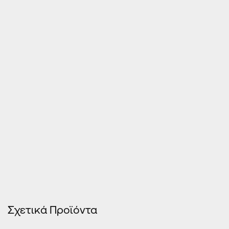
Τιμές Κουφωμάτων – Οn Line κοστολόγηση
Σχετικά Προϊόντα