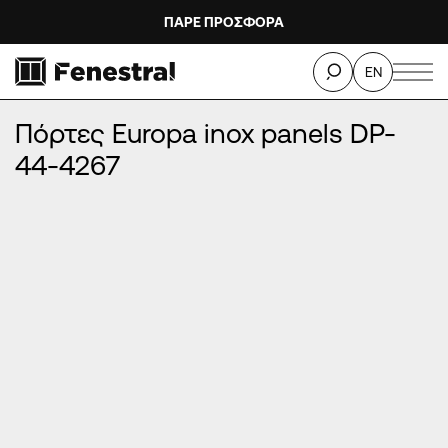
ΠΑΡΕ ΠΡΟΣΦΟΡΑ
ΑΡΧΙΚΉ
/
ΠΡΟΪΌΝΤΑ
/
ΠΌΡΤΕΣ ΕΙΣΌΔΟΥ ΑΛΟΥΜΙΝΊΟΥ
/
EN
ΠΌΡΤΕΣ EUROPA INOX PANELS
/
Πόρτες Europa inox panels DP-44-4267
Πόρτες Europa inox panels DP-
44-4267