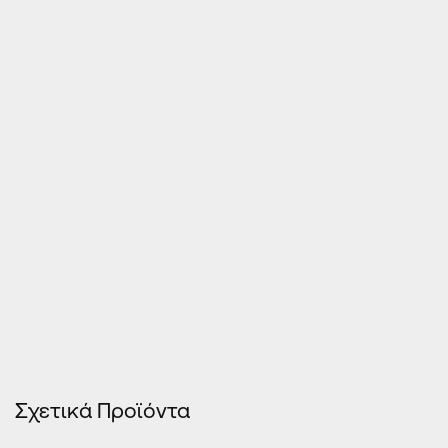
Τιμές Κουφωμάτων – Οn Line κοστολόγηση
Σχετικά Προϊόντα