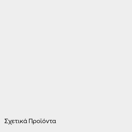
Τιμές Κουφωμάτων – Οn Line κοστολόγηση
Σχετικά Προϊόντα