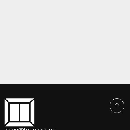
ΠΌΡΤΕΣ EUROPA INOX PANELS
Πόρτες Europa inox panels DP-44-4103