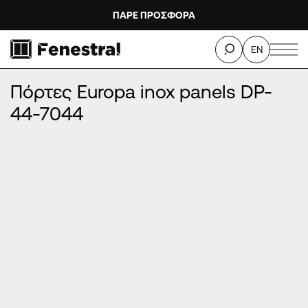
ΠΑΡΕ ΠΡΟΣΦΟΡΑ
ΑΡΧΙΚΉ
/
ΠΡΟΪΌΝΤΑ
/
ΠΌΡΤΕΣ ΕΙΣΌΔΟΥ ΑΛΟΥΜΙΝΊΟΥ
/
EN
ΠΌΡΤΕΣ EUROPA INOX PANELS
/
Πόρτες Europa inox panels DP-44-7044
Πόρτες Europa inox panels DP-
44-7044