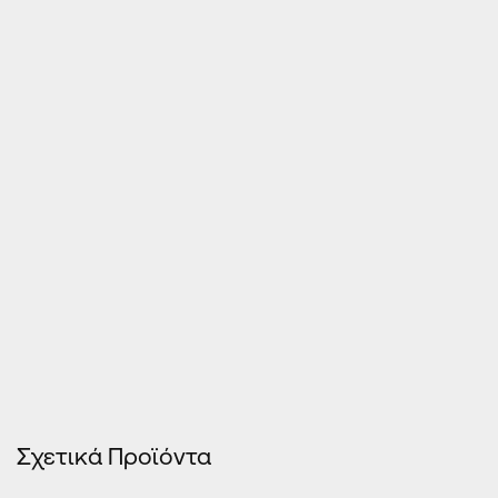
Τιμές Κουφωμάτων – Οn Line κοστολόγηση
Σχετικά Προϊόντα