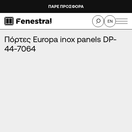
ΠΑΡΕ ΠΡΟΣΦΟΡΑ
ΑΡΧΙΚΉ
/
ΠΡΟΪΌΝΤΑ
/
ΠΌΡΤΕΣ ΕΙΣΌΔΟΥ ΑΛΟΥΜΙΝΊΟΥ
/
EN
ΠΌΡΤΕΣ EUROPA INOX PANELS
/
Πόρτες Europa inox panels DP-44-7064
Πόρτες Europa inox panels DP-
44-7064