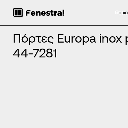
Προϊό
ΑΡΧΙΚΉ
/
ΠΡΟΪΌΝΤΑ
/
ΠΌΡΤΕΣ ΕΙΣΌΔΟΥ ΑΛΟΥΜΙΝΊΟΥ
/
ΠΌΡ
Πόρτες Europa inox panels DP-44-7281
Πόρτες Europa inox 
44-7281