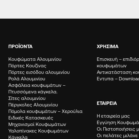
ΠΡΟΪΟΝΤΑ
ΧΡΗΣΙΜΑ
Κουφώματα Αλουμινίου
Eπισκευή – επιδι
Πόρτες Κουζίνας
κουφωμάτων
Πόρτες εισόδου αλουμινίου
Αντικατάσταση κ
Ρολά Αλουμινίου
Εντυπα – Downloa
Ασφάλεια κουφωμάτων –
Πτυσσόμενα κάγκελα.
Σίτες αλουμινίου
ΕΤΑΙΡΕΙΑ
Πέργκολες Αλουμινίου
Πόμολα κουφωμάτων – Χερούλια
Η εταιρεία μας
Ειδικές Κατασκευές
Εγγύηση Κουφω
Μηχανισμοί Κουφωμάτων
Οι Πιστοποιήσεις 
Υαλοπίνακες Κουφωμάτων
Οι πελάτες μιλάνε
Κάγκελα