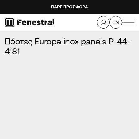
ΠΑΡΕ ΠΡΟΣΦΟΡΑ
ΑΡΧΙΚΉ
/
ΠΡΟΪΌΝΤΑ
/
ΠΌΡΤΕΣ ΕΙΣΌΔΟΥ ΑΛΟΥΜΙΝΊΟΥ
/
EN
ΠΌΡΤΕΣ EUROPA INOX PANELS
/
Πόρτες Europa inox panels P-44-4181
Πόρτες Europa inox panels P-44-
4181