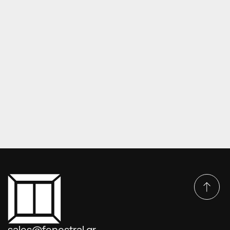
ΠΌΡΤΕΣ EUROPA TRADINONAL PANELS - ΠΑΡΑΔΟΣΙΑΚΆ
Πόρτες Europa Tradinonal Panels –
Παραδοσιακά DP-44-5055 & 5076