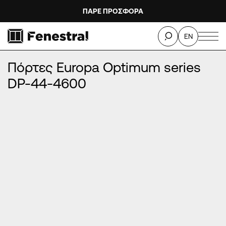
ΠΑΡΕ ΠΡΟΣΦΟΡΑ
ΑΡΧΙΚΉ
/
ΠΡΟΪΌΝΤΑ
/
ΠΌΡΤΕΣ ΕΙΣΌΔΟΥ ΑΛΟΥΜΙΝΊΟΥ
/
EN
ΠΌΡΤΕΣ EUROPA OPTIMUM SERIES
/
Πόρτες Europa Optimum series DP-44-4600
Πόρτες Europa Optimum series
DP-44-4600