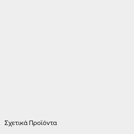
Τιμές Κουφωμάτων – Οn Line κοστολόγηση
Σχετικά Προϊόντα