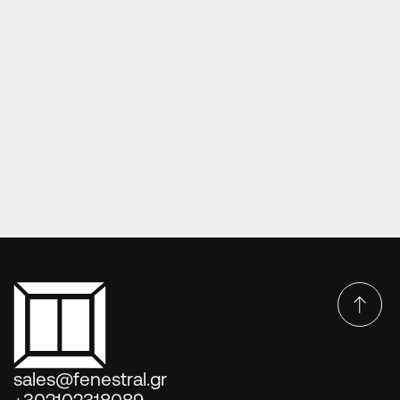
ΠΌΡΤΕΣ EUROPA PRESS PANELS
Πόρτες Europa Press Panels DP-44-2004
sales@fenestral.gr