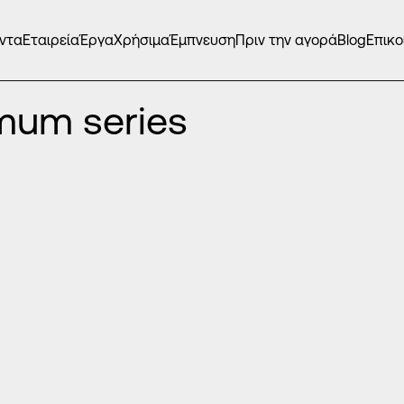
ντα
Εταιρεία
Έργα
Χρήσιμα
Έμπνευση
Πριν την αγορά
Blog
Επικο
imum series DP-44-4622
mum series