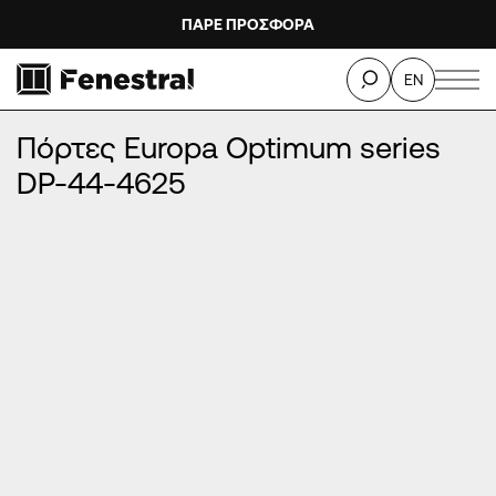
ΠΑΡΕ ΠΡΟΣΦΟΡΑ
ΑΡΧΙΚΉ
/
ΠΡΟΪΌΝΤΑ
/
ΠΌΡΤΕΣ ΕΙΣΌΔΟΥ ΑΛΟΥΜΙΝΊΟΥ
/
EN
ΠΌΡΤΕΣ EUROPA OPTIMUM SERIES
/
Πόρτες Europa Optimum series DP-44-4625
Πόρτες Europa Optimum series
DP-44-4625