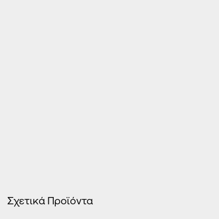
Τιμές Κουφωμάτων – Οn Line κοστολόγηση
Σχετικά Προϊόντα