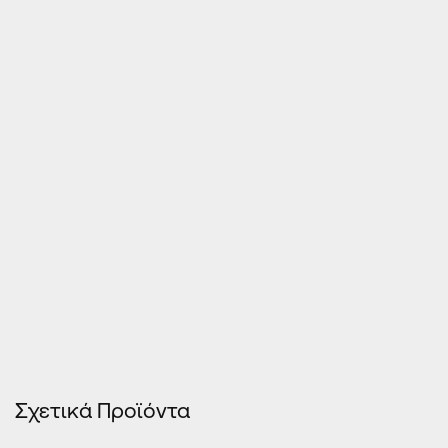
Τιμές Κουφωμάτων – Οn Line κοστολόγηση
Σχετικά Προϊόντα