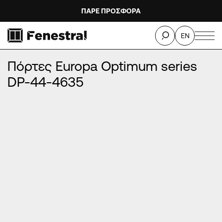
ΠΑΡΕ ΠΡΟΣΦΟΡΑ
ΑΡΧΙΚΉ
/
ΠΡΟΪΌΝΤΑ
/
ΠΌΡΤΕΣ ΕΙΣΌΔΟΥ ΑΛΟΥΜΙΝΊΟΥ
/
EN
ΠΌΡΤΕΣ EUROPA OPTIMUM SERIES
/
Πόρτες Europa Optimum series DP-44-4635
Πόρτες Europa Optimum series
DP-44-4635