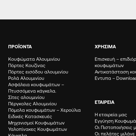
ΠΡΟΪΟΝΤΑ
ΧΡΗΣΙΜΑ
Κουφώματα Αλουμινίου
Eπισκευή – επιδι
Πόρτες Κουζίνας
κουφωμάτων
Πόρτες εισόδου αλουμινίου
Αντικατάσταση κ
Ρολά Αλουμινίου
Εντυπα – Downloa
Ασφάλεια κουφωμάτων –
Πτυσσόμενα κάγκελα.
Σίτες αλουμινίου
ΕΤΑΙΡΕΙΑ
Πέργκολες Αλουμινίου
Πόμολα κουφωμάτων – Χερούλια
Η εταιρεία μας
Ειδικές Κατασκευές
Εγγύηση Κουφω
Μηχανισμοί Κουφωμάτων
Οι Πιστοποιήσεις 
Υαλοπίνακες Κουφωμάτων
Οι πελάτες μιλάνε
Κάγκελα