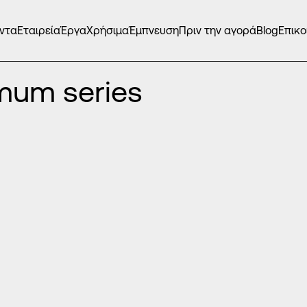
ντα
Εταιρεία
Έργα
Χρήσιμα
Έμπνευση
Πριν την αγορά
Blog
Επικο
imum series DP-44-4640
mum series