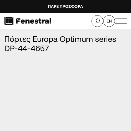
ΠΑΡΕ ΠΡΟΣΦΟΡΑ
ΑΡΧΙΚΉ
/
ΠΡΟΪΌΝΤΑ
/
ΠΌΡΤΕΣ ΕΙΣΌΔΟΥ ΑΛΟΥΜΙΝΊΟΥ
/
EN
ΠΌΡΤΕΣ EUROPA OPTIMUM SERIES
/
Πόρτες Europa Optimum series DP-44-4657
Πόρτες Europa Optimum series
DP-44-4657