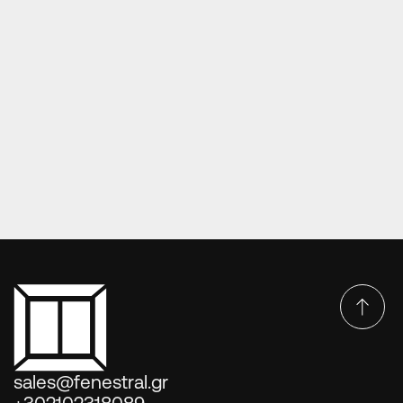
ΠΌΡΤΕΣ EUROPA OPTIMUM SERIES
Πόρτες Europa Optimum series DP-44-4624
sales@fenestral.gr