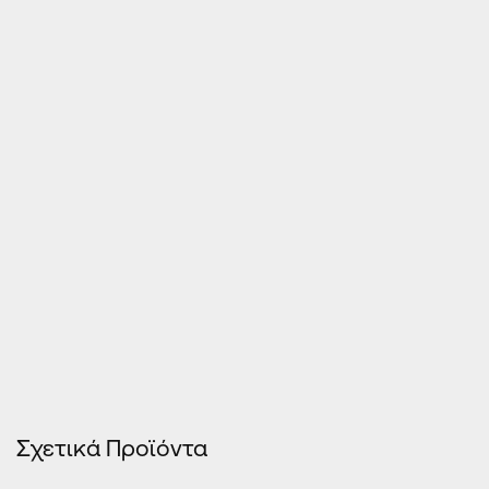
Τιμές Κουφωμάτων – Οn Line κοστολόγηση
Σχετικά Προϊόντα