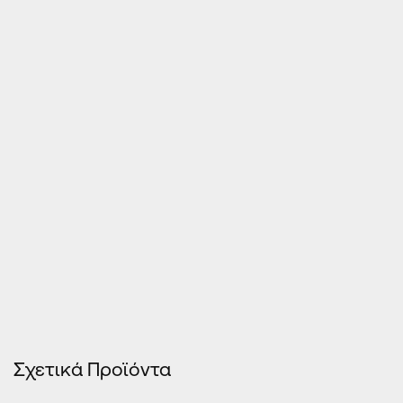
Τιμές Κουφωμάτων – Οn Line κοστολόγηση
Σχετικά Προϊόντα