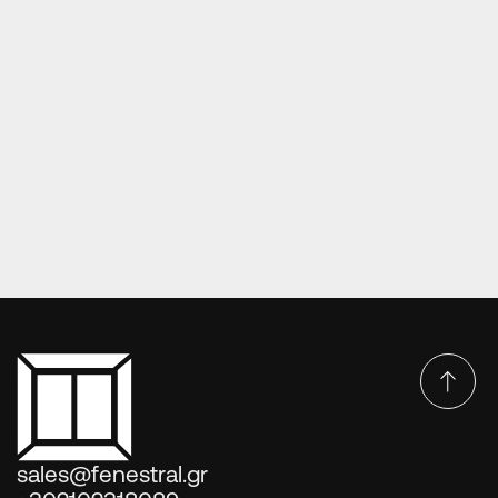
ΠΌΡΤΕΣ EUROPA PRESS PANELS
Πόρτες Europa Press Panels DP-44-3560
sales@fenestral.gr