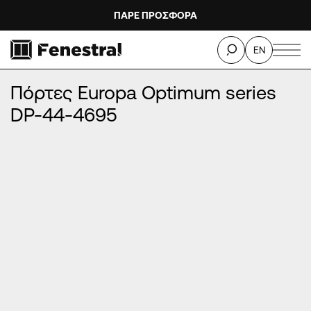
ΠΑΡΕ ΠΡΟΣΦΟΡΑ
ΑΡΧΙΚΉ
/
ΠΡΟΪΌΝΤΑ
/
ΠΌΡΤΕΣ ΕΙΣΌΔΟΥ ΑΛΟΥΜΙΝΊΟΥ
/
EN
ΠΌΡΤΕΣ EUROPA OPTIMUM SERIES
/
Πόρτες Europa Optimum series DP-44-4695
Πόρτες Europa Optimum series
DP-44-4695