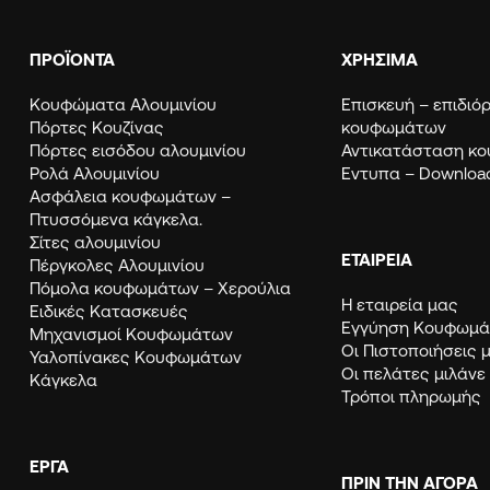
ΠΡΟΪΟΝΤΑ
ΧΡΗΣΙΜΑ
Κουφώματα Αλουμινίου
Eπισκευή – επιδι
Πόρτες Κουζίνας
κουφωμάτων
Πόρτες εισόδου αλουμινίου
Αντικατάσταση κ
Ρολά Αλουμινίου
Εντυπα – Downloa
Ασφάλεια κουφωμάτων –
Πτυσσόμενα κάγκελα.
Σίτες αλουμινίου
ΕΤΑΙΡΕΙΑ
Πέργκολες Αλουμινίου
Πόμολα κουφωμάτων – Χερούλια
Η εταιρεία μας
Ειδικές Κατασκευές
Εγγύηση Κουφω
Μηχανισμοί Κουφωμάτων
Οι Πιστοποιήσεις 
Υαλοπίνακες Κουφωμάτων
Οι πελάτες μιλάνε
Κάγκελα
Τρόποι πληρωμής
ΈΡΓΑ
ΠΡΙΝ ΤΗΝ ΑΓΟΡΑ