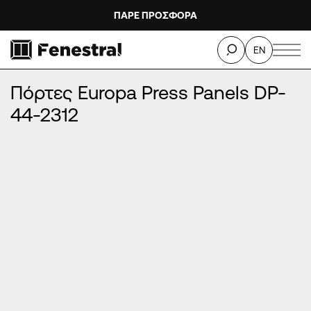
ΠΑΡΕ ΠΡΟΣΦΟΡΑ
ΑΡΧΙΚΉ
/
ΠΡΟΪΌΝΤΑ
/
ΠΌΡΤΕΣ ΕΙΣΌΔΟΥ ΑΛΟΥΜΙΝΊΟΥ
/
EN
ΠΌΡΤΕΣ EUROPA PRESS PANELS
/
Πόρτες Europa Press Panels DP-44-2312
Πόρτες Europa Press Panels DP-
44-2312