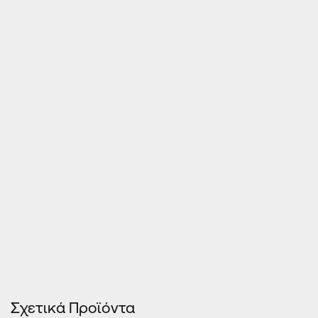
Τιμές Κουφωμάτων – Οn Line κοστολόγηση
Σχετικά Προϊόντα