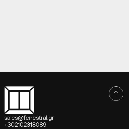
ΠΑΡΑΔΟΣΙΑΚΈΣ ΠΌΡΤΕΣ ΕΙΣΌΔΟΥ
Πόρτα Europa (3112-K1smiso korniza)
sales@fenestral.gr
+302102318089