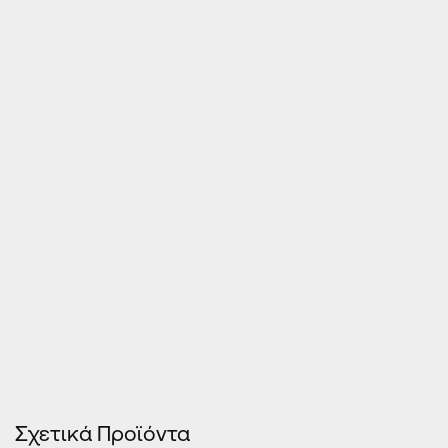
Τιμές Κουφωμάτων – Οn Line κοστολόγηση
Σχετικά Προϊόντα