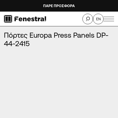
ΠΑΡΕ ΠΡΟΣΦΟΡΑ
ΑΡΧΙΚΉ
/
ΠΡΟΪΌΝΤΑ
/
ΠΌΡΤΕΣ ΕΙΣΌΔΟΥ ΑΛΟΥΜΙΝΊΟΥ
/
EN
ΠΌΡΤΕΣ EUROPA PRESS PANELS
/
Πόρτες Europa Press Panels DP-44-2415
Πόρτες Europa Press Panels DP-
44-2415