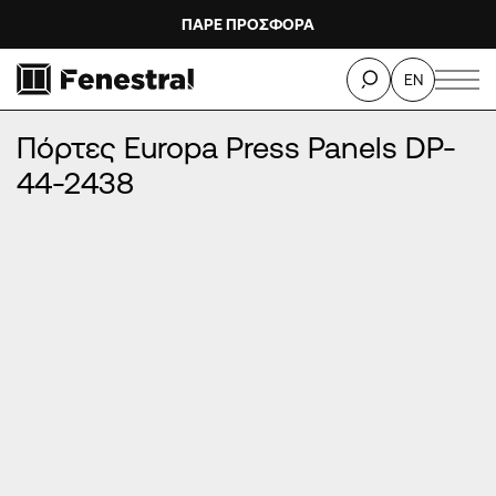
ΠΑΡΕ ΠΡΟΣΦΟΡΑ
ΑΡΧΙΚΉ
/
ΠΡΟΪΌΝΤΑ
/
ΠΌΡΤΕΣ ΕΙΣΌΔΟΥ ΑΛΟΥΜΙΝΊΟΥ
/
EN
ΠΌΡΤΕΣ EUROPA PRESS PANELS
/
Πόρτες Europa Press Panels DP-44-2438
Πόρτες Europa Press Panels DP-
44-2438