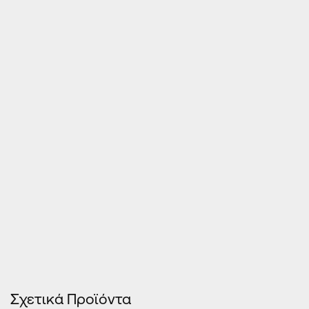
Τιμές Κουφωμάτων – Οn Line κοστολόγηση
Σχετικά Προϊόντα