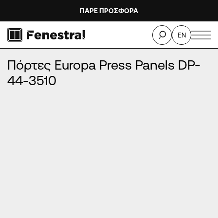
ΠΑΡΕ ΠΡΟΣΦΟΡΑ
ΑΡΧΙΚΉ
/
ΠΡΟΪΌΝΤΑ
/
ΠΌΡΤΕΣ ΕΙΣΌΔΟΥ ΑΛΟΥΜΙΝΊΟΥ
/
EN
ΠΌΡΤΕΣ EUROPA PRESS PANELS
/
Πόρτες Europa Press Panels DP-44-3510
Πόρτες Europa Press Panels DP-
44-3510