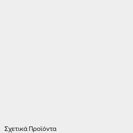
Τιμές Κουφωμάτων – Οn Line κοστολόγηση
Σχετικά Προϊόντα