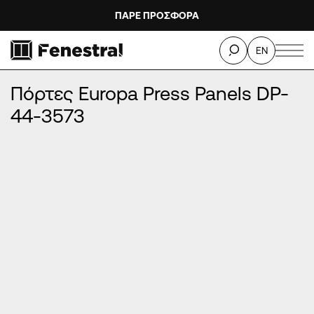
ΠΑΡΕ ΠΡΟΣΦΟΡΑ
ΑΡΧΙΚΉ
/
ΠΡΟΪΌΝΤΑ
/
ΠΌΡΤΕΣ ΕΙΣΌΔΟΥ ΑΛΟΥΜΙΝΊΟΥ
/
EN
ΠΌΡΤΕΣ EUROPA PRESS PANELS
/
Πόρτες Europa Press Panels DP-44-3573
Πόρτες Europa Press Panels DP-
44-3573