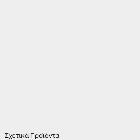
Τιμές Κουφωμάτων – Οn Line κοστολόγηση
Σχετικά Προϊόντα