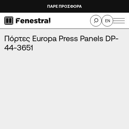
ΠΑΡΕ ΠΡΟΣΦΟΡΑ
ΑΡΧΙΚΉ
/
ΠΡΟΪΌΝΤΑ
/
ΠΌΡΤΕΣ ΕΙΣΌΔΟΥ ΑΛΟΥΜΙΝΊΟΥ
/
EN
ΠΌΡΤΕΣ EUROPA PRESS PANELS
/
Πόρτες Europa Press Panels DP-44-3651
Πόρτες Europa Press Panels DP-
44-3651