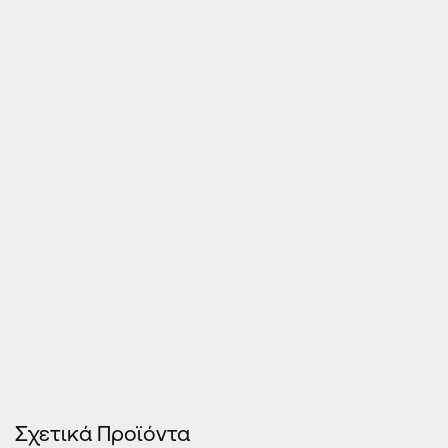
Τιμές Κουφωμάτων – Οn Line κοστολόγηση
Σχετικά Προϊόντα