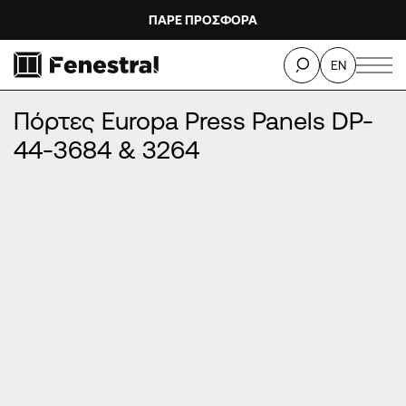
ΠΑΡΕ ΠΡΟΣΦΟΡΑ
ΑΡΧΙΚΉ
/
ΠΡΟΪΌΝΤΑ
/
ΠΌΡΤΕΣ ΕΙΣΌΔΟΥ ΑΛΟΥΜΙΝΊΟΥ
/
EN
ΠΌΡΤΕΣ EUROPA PRESS PANELS
/
Πόρτες Europa Press Panels DP-44-3684 & 3264
Πόρτες Europa Press Panels DP-
44-3684 & 3264