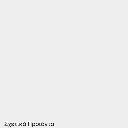
Τιμές Κουφωμάτων – Οn Line κοστολόγηση
Σχετικά Προϊόντα