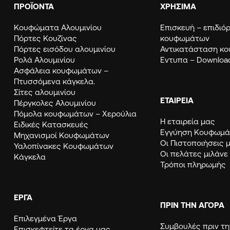
ΠΡΟΪΟΝΤΑ
ΧΡΗΣΙΜΑ
Κουφώματα Αλουμινίου
Eπισκευή – επιδι
Πόρτες Κουζίνας
κουφωμάτων
Πόρτες εισόδου αλουμινίου
Αντικατάσταση κ
Ρολά Αλουμινίου
Εντυπα – Downloa
Ασφάλεια κουφωμάτων –
Πτυσσόμενα κάγκελα.
Σίτες αλουμινίου
ΕΤΑΙΡΕΙΑ
Πέργκολες Αλουμινίου
Πόμολα κουφωμάτων – Χερούλια
Η εταιρεία μας
Ειδικές Κατασκευές
Εγγύηση Κουφω
Μηχανισμοί Κουφωμάτων
Οι Πιστοποιήσεις 
Υαλοπίνακες Κουφωμάτων
Οι πελάτες μιλάνε
Κάγκελα
Τρόποι πληρωμής
ΈΡΓΑ
ΠΡΙΝ ΤΗΝ ΑΓΟΡΑ
Επιλεγμένα Έργα
Συμβουλές πριν τη
Επισκεφτείτε τα έργα μας