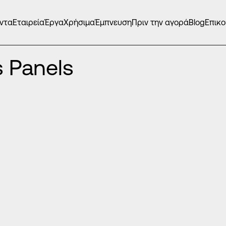
ντα
Εταιρεία
Έργα
Χρήσιμα
Έμπνευση
Πριν την αγορά
Blog
Επικο
ΤΕΣ EUROPA PRESS PANELS
/
 Panels