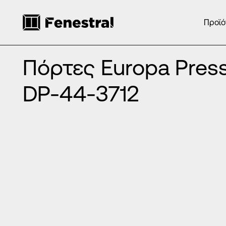
Προϊό
ΑΡΧΙΚΉ
/
ΠΡΟΪΌΝΤΑ
/
ΠΌΡΤΕΣ ΕΙΣΌΔΟΥ ΑΛΟΥΜΙΝΊΟΥ
/
ΠΌΡ
Πόρτες Europa Press Panels DP-44-3712
Πόρτες Europa Press
DP-44-3712