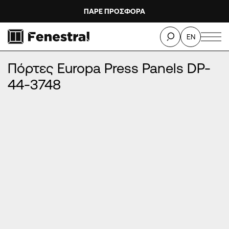
ΠΑΡΕ ΠΡΟΣΦΟΡΑ
ΑΡΧΙΚΉ
/
ΠΡΟΪΌΝΤΑ
/
ΠΌΡΤΕΣ ΕΙΣΌΔΟΥ ΑΛΟΥΜΙΝΊΟΥ
/
EN
ΠΌΡΤΕΣ EUROPA PRESS PANELS
/
Πόρτες Europa Press Panels DP-44-3748
Πόρτες Europa Press Panels DP-
44-3748