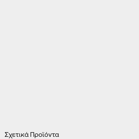
Τιμές Κουφωμάτων – Οn Line κοστολόγηση
Σχετικά Προϊόντα