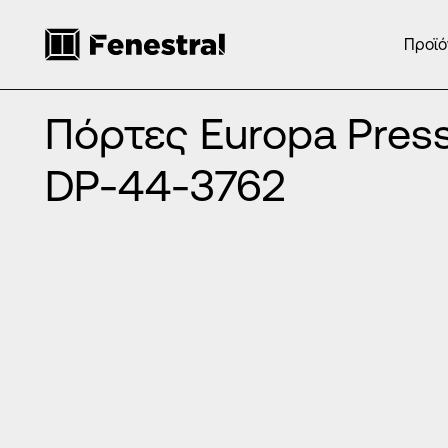
Προϊό
ΑΡΧΙΚΉ
/
ΠΡΟΪΌΝΤΑ
/
ΠΌΡΤΕΣ ΕΙΣΌΔΟΥ ΑΛΟΥΜΙΝΊΟΥ
/
ΠΌΡ
Πόρτες Europa Press Panels DP-44-3762
Πόρτες Europa Press
DP-44-3762