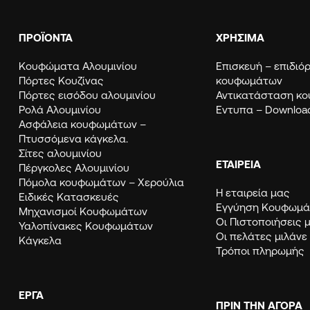
ΠΡΟΪΟΝΤΑ
ΧΡΗΣΙΜΑ
Κουφώματα Αλουμινίου
Eπισκευή – επιδι
Πόρτες Κουζίνας
κουφωμάτων
Πόρτες εισόδου αλουμινίου
Αντικατάσταση κ
Ρολά Αλουμινίου
Εντυπα – Downloa
Ασφάλεια κουφωμάτων –
Πτυσσόμενα κάγκελα.
Σίτες αλουμινίου
ΕΤΑΙΡΕΙΑ
Πέργκολες Αλουμινίου
Πόμολα κουφωμάτων – Χερούλια
Η εταιρεία μας
Ειδικές Κατασκευές
Εγγύηση Κουφω
Μηχανισμοί Κουφωμάτων
Οι Πιστοποιήσεις 
Υαλοπίνακες Κουφωμάτων
Οι πελάτες μιλάνε
Κάγκελα
Τρόποι πληρωμής
ΈΡΓΑ
ΠΡΙΝ ΤΗΝ ΑΓΟΡΑ