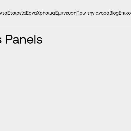
ντα
Εταιρεία
Έργα
Χρήσιμα
Έμπνευση
Πριν την αγορά
Blog
Επικο
ΤΕΣ EUROPA PRESS PANELS
/
 Panels