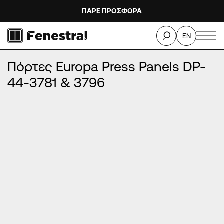
ΠΑΡΕ ΠΡΟΣΦΟΡΑ
ΑΡΧΙΚΉ
/
ΠΡΟΪΌΝΤΑ
/
ΠΌΡΤΕΣ ΕΙΣΌΔΟΥ ΑΛΟΥΜΙΝΊΟΥ
/
EN
ΠΌΡΤΕΣ EUROPA PRESS PANELS
/
Πόρτες Europa Press Panels DP-44-3781 & 3796
Πόρτες Europa Press Panels DP-
44-3781 & 3796