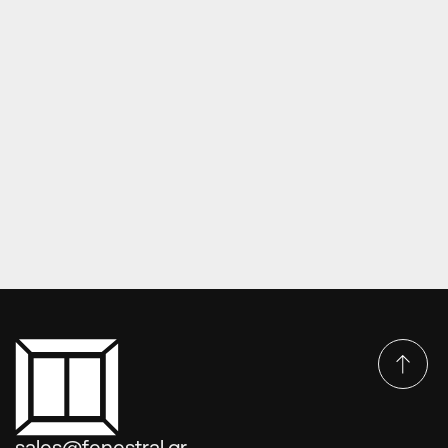
ΠΌΡΤΕΣ EUROPA OPTIMUM SERIES
Πόρτες Europa Optimum series DP-44-4660