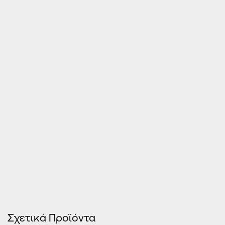
Τιμές Κουφωμάτων – Οn Line κοστολόγηση
Σχετικά Προϊόντα