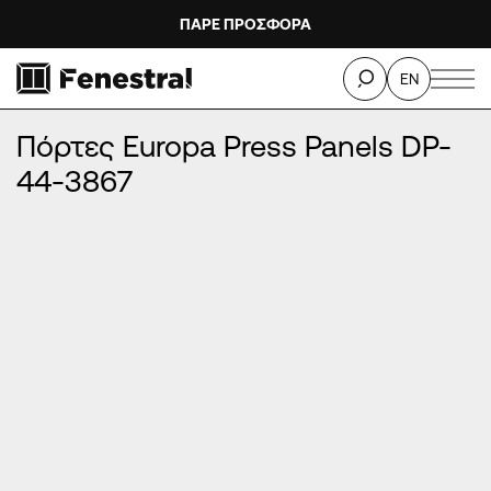
ΠΑΡΕ ΠΡΟΣΦΟΡΑ
ΑΡΧΙΚΉ
/
ΠΡΟΪΌΝΤΑ
/
ΠΌΡΤΕΣ ΕΙΣΌΔΟΥ ΑΛΟΥΜΙΝΊΟΥ
/
EN
ΠΌΡΤΕΣ EUROPA PRESS PANELS
/
Πόρτες Europa Press Panels DP-44-3867
Πόρτες Europa Press Panels DP-
44-3867