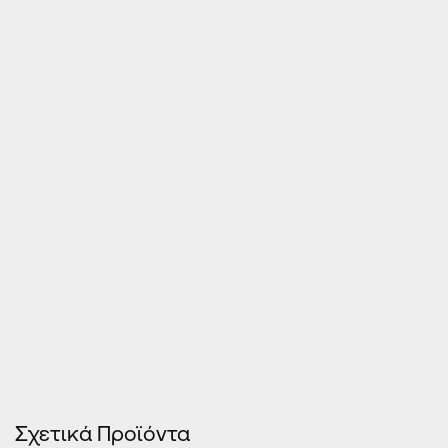
Τιμές Κουφωμάτων – Οn Line κοστολόγηση
Σχετικά Προϊόντα