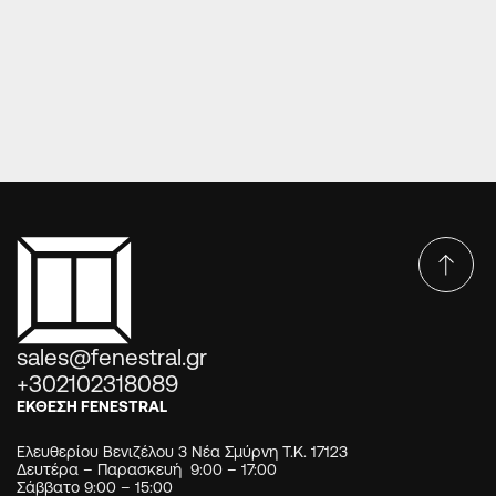
ΠΌΡΤΕΣ EUROPA OPTIMUM SERIES
Πόρτες Europa Optimum series DP-44-4605
sales@fenestral.gr
+302102318089
ΕΚΘΕΣΗ FENESTRAL
Ελευθερίου Βενιζέλου 3 Νέα Σμύρνη Τ.Κ. 17123
Δευτέρα – Παρασκευή 9:00 – 17:00
Σάββατο 9:00 – 15:00