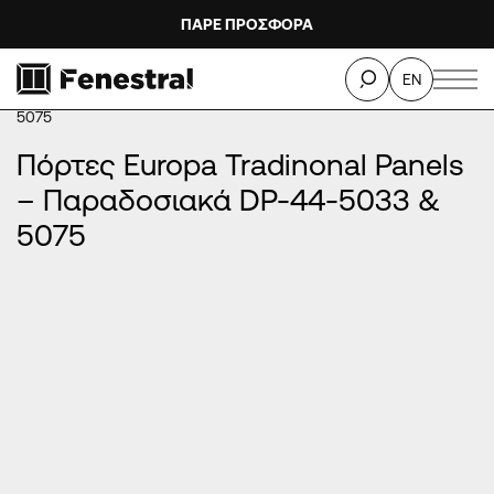
ΠΑΡΕ ΠΡΟΣΦΟΡΑ
ΑΡΧΙΚΉ
/
ΠΡΟΪΌΝΤΑ
/
ΠΌΡΤΕΣ ΕΙΣΌΔΟΥ ΑΛΟΥΜΙΝΊΟΥ
/
EN
ΠΌΡΤΕΣ EUROPA TRADINONAL PANELS - ΠΑΡΑΔΟΣΙΑΚΆ
/
Πόρτες Europa Tradinonal Panels – Παραδοσιακά DP-44-5033 &
5075
Πόρτες Europa Tradinonal Panels
– Παραδοσιακά DP-44-5033 &
5075