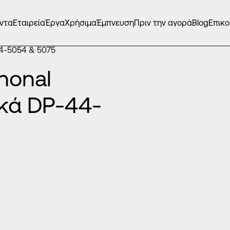
ντα
Εταιρεία
Έργα
Χρήσιμα
Έμπνευση
Πριν την αγορά
Blog
Επικο
Ά
/
44-5054 & 5075
nonal
κά DP-44-