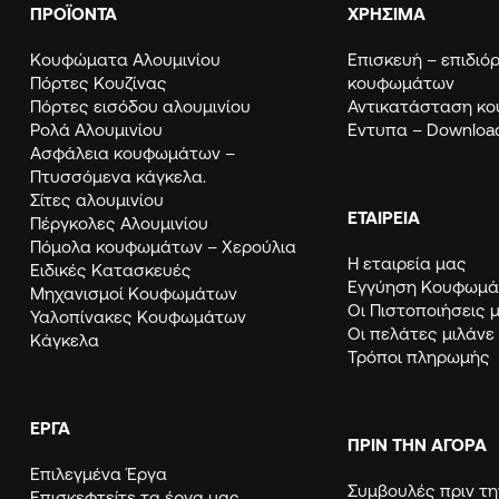
ΠΡΟΪΟΝΤΑ
ΧΡΗΣΙΜΑ
Κουφώματα Αλουμινίου
Eπισκευή – επιδι
Πόρτες Κουζίνας
κουφωμάτων
Πόρτες εισόδου αλουμινίου
Αντικατάσταση κ
Ρολά Αλουμινίου
Εντυπα – Downloa
Ασφάλεια κουφωμάτων –
Πτυσσόμενα κάγκελα.
Σίτες αλουμινίου
ΕΤΑΙΡΕΙΑ
Πέργκολες Αλουμινίου
Πόμολα κουφωμάτων – Χερούλια
Η εταιρεία μας
Ειδικές Κατασκευές
Εγγύηση Κουφω
Μηχανισμοί Κουφωμάτων
Οι Πιστοποιήσεις 
Υαλοπίνακες Κουφωμάτων
Οι πελάτες μιλάνε
Κάγκελα
Τρόποι πληρωμής
ΈΡΓΑ
ΠΡΙΝ ΤΗΝ ΑΓΟΡΑ
Επιλεγμένα Έργα
Συμβουλές πριν τη
Επισκεφτείτε τα έργα μας