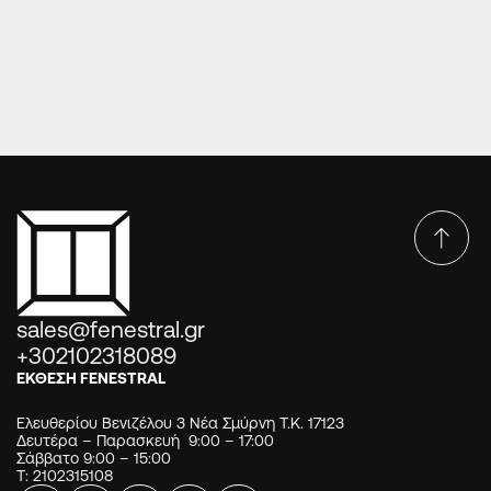
ΠΌΡΤΕΣ EUROPA INOX PANELS
Πόρτες Europa inox panels DP-44-4102
sales@fenestral.gr
+302102318089
ΕΚΘΕΣΗ FENESTRAL
Ελευθερίου Βενιζέλου 3 Νέα Σμύρνη Τ.Κ. 17123
Δευτέρα – Παρασκευή 9:00 – 17:00
Σάββατο 9:00 – 15:00
Τ: 2102315108