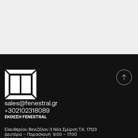
ΘΩΡΑΚΙΣΜΈΝΕΣ ΠΌΡΤΕΣ
Θωρακισμένη laminate σχέδιο 3
sales@fenestral.gr
+302102318089
ΕΚΘΕΣΗ FENESTRAL
Ελευθερίου Βενιζέλου 3 Νέα Σμύρνη Τ.Κ. 17123
Δευτέρα – Παρασκευή 9:00 – 17:00