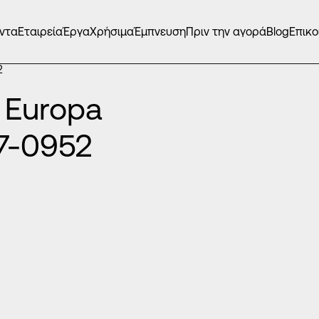
ντα
Εταιρεία
Έργα
Χρήσιμα
Έμπνευση
Πριν την αγορά
Blog
Επικο
2
 Europa
7-0952